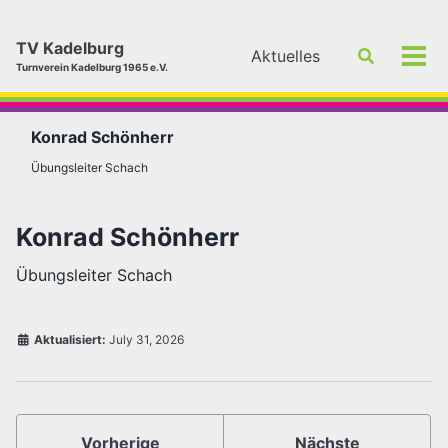
Skip
Skip
Skip
to
to
to
TV Kadelburg
Aktuelles
Toggle
primary
content
footer
Men
Turnverein Kadelburg 1965 e.V.
search
ein-
navigation
Konrad Schönherr
Übungsleiter Schach
Konrad Schönherr
Übungsleiter Schach
Aktualisiert:
July 31, 2026
Vorherige
Nächste